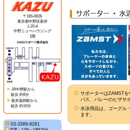
〒165-0026
東京都中野区新井
1-25-4
中野ニューハウジング
1階
KAZUスポーツ株式会社
JR中野駅から
サポーターはZAMST
徒歩 約8分
バス、バレーのヒザサ
新井薬師駅から
徒歩 約10分
水泳用品は、ゴーグル
ます。
03-3389-8281
営業：11時～19時30分